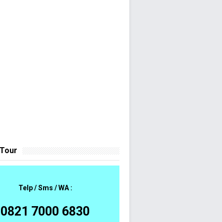
 Tour
Telp / Sms / WA :
0821 7000 6830