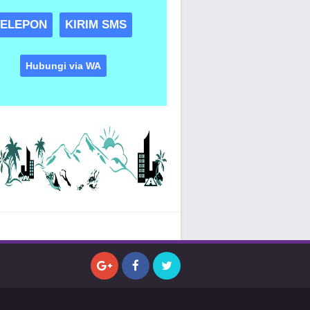
TELEPON
KIRIM SMS
Hubungi via WA