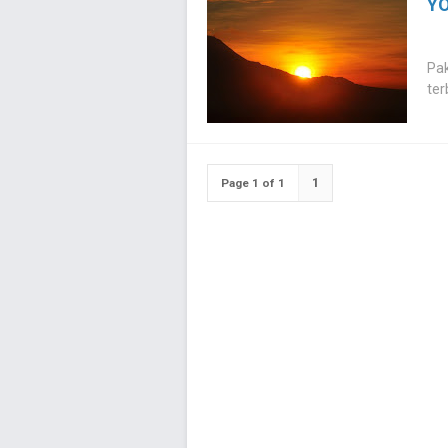
Y
Pak
ter
1
Page 1 of 1